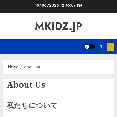
Skip
19/06/2026
12:45:08 PM
to
content
MKIDZ.JP
Primary
Menu
Home
About Us
About Us
私たちについて