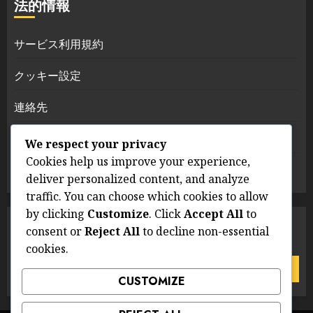
法的情報
サービス利用規約
クッキー設定
連絡先
データ保護方針
We respect your privacy
Cookies help us improve your experience,
私たちの物語
deliver personalized content, and analyze
traffic. You can choose which cookies to allow
by clicking
Customize
. Click
Accept All
to
検索
consent or
Reject All
to decline non-essential
cookies.
Search
for:
CUSTOMIZE