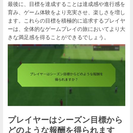
最後に、目標を達成することは達成感や進行感を
育み、ゲーム体験をより充実させ、楽しさを増し
ます。これらの目標を積極的に追求するプレイヤ
ーは、全体的なゲームプレイの旅においてより大
きな満足感を得ることができるでしょう。
プレイヤーはシーズン目標から
どのような報酬を得られます