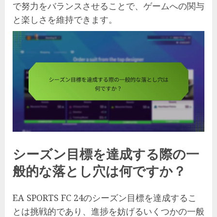
で努力をバランスさせることで、ゲームへの関与
と楽しさを維持できます。
シーズン目標を達成する際の一
般的な落とし穴は何ですか？
EA SPORTS FC 24のシーズン目標を達成するこ
とは挑戦的であり、進捗を妨げるいくつかの一般