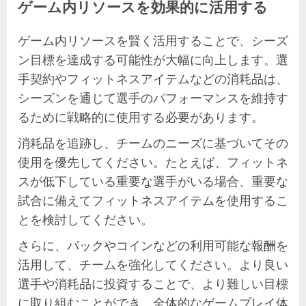
ゲーム内リソースを効果的に活用する
ゲーム内リソースを賢く活用することで、シーズ
ン目標を達成する可能性が大幅に向上します。選
手契約やフィットネスアイテムなどの消耗品は、
シーズンを通じて選手のパフォーマンスを維持す
るために戦略的に使用する必要があります。
消耗品を追跡し、チームのニーズに基づいてその
使用を優先してください。たとえば、フィットネ
スが低下している重要な選手がいる場合、重要な
試合に備えてフィットネスアイテムを使用するこ
とを検討してください。
さらに、パックやコインなどの利用可能な報酬を
活用して、チームを強化してください。より良い
選手や消耗品に投資することで、より難しい目標
に取り組むことができ、全体的なゲームプレイ体