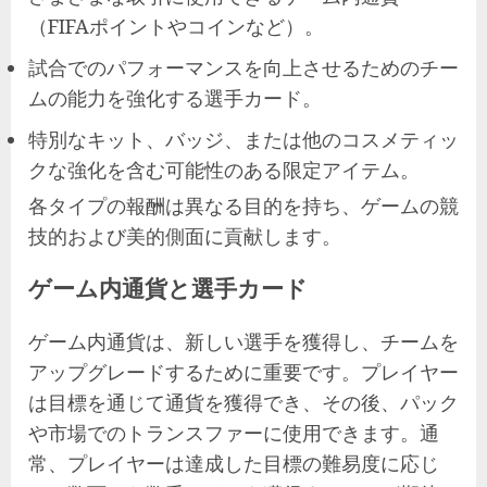
（FIFAポイントやコインなど）。
試合でのパフォーマンスを向上させるためのチー
ムの能力を強化する選手カード。
特別なキット、バッジ、または他のコスメティッ
クな強化を含む可能性のある限定アイテム。
各タイプの報酬は異なる目的を持ち、ゲームの競
技的および美的側面に貢献します。
ゲーム内通貨と選手カード
ゲーム内通貨は、新しい選手を獲得し、チームを
アップグレードするために重要です。プレイヤー
は目標を通じて通貨を獲得でき、その後、パック
や市場でのトランスファーに使用できます。通
常、プレイヤーは達成した目標の難易度に応じ