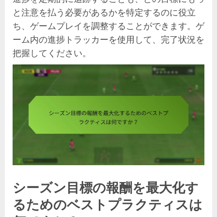
と注意を払う必要があるかを特定するのに役立
ち、ゲームプレイを調整することができます。ゲ
ーム内の進捗トラッカーを使用して、完了状況を
把握してください。
シーズン目標の報酬を最大化す
るためのベストプラクティスは