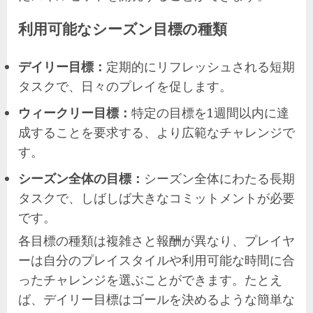
利用可能なシーズン目標の種類
デイリー目標：
定期的にリフレッシュされる短期
タスクで、日々のプレイを促します。
ウィークリー目標：
特定の目標を1週間以内に達
成することを要求する、より広範なチャレンジで
す。
シーズン全体の目標：
シーズン全体にわたる長期
タスクで、しばしば大きなコミットメントが必要
です。
各目標の種類は複雑さと報酬が異なり、プレイヤ
ーは自分のプレイスタイルや利用可能な時間に合
ったチャレンジを選ぶことができます。たとえ
ば、デイリー目標はゴールを決めるような簡単な