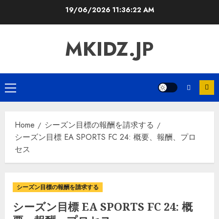
Skip
19/06/2026
11:36:24 AM
to
content
MKIDZ.JP
Primary
Menu
Home
シーズン目標の報酬を請求する
シーズン目標 EA SPORTS FC 24: 概要、報酬、プロ
セス
シーズン目標の報酬を請求する
シーズン目標 EA SPORTS FC 24: 概