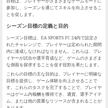
目標は、プレイヤーがさまざまなゲームモードに
参加し、シーズンを通じてスキルを向上させるこ
とを促します。
シーズン目標の定義と目的
シーズン目標は、EA SPORTS FC 24内で設定さ
れたチャレンジで、プレイヤーは定められた期間
内に達成しなければなりません。これらは、プレ
イヤーが試合や選手育成など、ゲームのさまざま
な側面を探求することを促す役割を果たします。
これらの目標の主な目的は、プレイヤーに明確な
目標を提供し、ゲーム体験を向上させることで
す。これらのタスクを完了することで、プレイヤ
ーはゲーム内報酬を獲得でき、通貨、選手アイテ
ム、または他の貴重なリソースが含まれることが
あります。