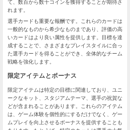
て、数百から数千コインを獲得することが期待さ
れます。
選手カードも重要な報酬です。これらのカードは
一般的なものから希少なものまであり、評価の高
いカードはより良い属性を提供します。目標を達
成することで、さまざまなプレイスタイルに合っ
た選手カードを得ることができ、全体的なチーム
戦略を強化します。
限定アイテムとボーナス
限定アイテムは特定の目標に関連しており、ユニ
ークなキット、スタジアムテーマ、選手の祝賀な
どが含まれることがあります。これらのアイテム
は、ゲーム体験を個性的にするだけでなく、ゲー
ムプレイを向上させるボーナスを提供することも