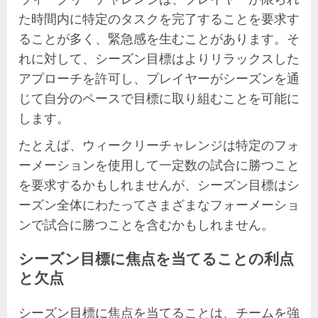
た時間内に特定のタスクを完了することを要求す
ることが多く、緊急感を生むことがあります。そ
れに対して、シーズン目標はよりリラックスした
アプローチを許可し、プレイヤーがシーズンを通
じて自分のペースで目標に取り組むことを可能に
します。
たとえば、ウィークリーチャレンジは特定のフォ
ーメーションを使用して一定数の試合に勝つこと
を要求するかもしれませんが、シーズン目標はシ
ーズン全体にわたってさまざまなフォーメーショ
ンで試合に勝つことを含むかもしれません。
シーズン目標に焦点を当てることの利点
と欠点
シーズン目標に焦点を当てることは、チームを強