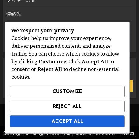
クッキー設定
連絡先
データ保護方針
We respect your privacy
Cookies help us improve your experience,
私たちの物語
deliver personalized content, and analyze
traffic. You can choose which cookies to allow
by clicking
Customize
. Click
Accept All
to
検索
consent or
Reject All
to decline non-essential
cookies.
Search
for:
CUSTOMIZE
REJECT ALL
サービス利用規約
クッキー設定
連絡先
データ保護方針
私たちの物語
ACCEPT ALL
Copyright © All rights reserved.
|
ChromeNews
by AF themes.