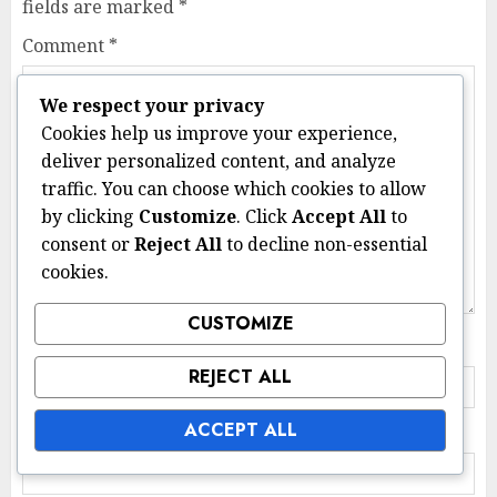
fields are marked
*
Comment
*
We respect your privacy
Cookies help us improve your experience,
deliver personalized content, and analyze
traffic. You can choose which cookies to allow
by clicking
Customize
. Click
Accept All
to
consent or
Reject All
to decline non-essential
cookies.
CUSTOMIZE
Name
*
REJECT ALL
ACCEPT ALL
Email
*